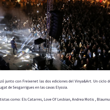
zó junto con Freixenet las dos ediciones del Vinya&Art. Un ciclo d
ugat de Sesgarrigues en las cavas Elyssia.
rtistas como: Els Catarres, Love Of Lesbian, Andrea Motis , Blaum