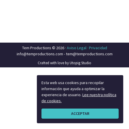
Tem Productions © 2026 ·
Aviso Legal ·
Privacidad
info@temproductions.com
-
tem@temproductions.com
Crafted with love by Utopig Studio
Esta web usa cookies para recopilar
información que ayuda a optimizar la
experiencia de usuario.
Lee nuestra política
de cookies.
ACCEPTAR